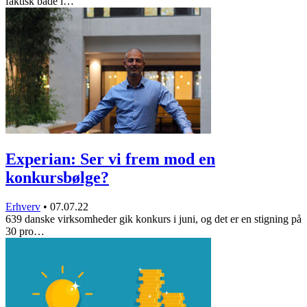
faktisk bade l…
Experian: Ser vi frem mod en
konkursbølge?
Erhverv
•
07.07.22
639 danske virksomheder gik konkurs i juni, og det er en stigning på
30 pro…