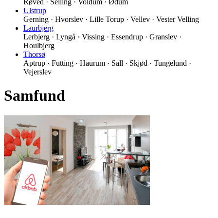
Røved · Selling · Voldum · Ødum
Ulstrup
Gerning · Hvorslev · Lille Torup · Vellev · Vester Velling
Laurbjerg
Lerbjerg · Lyngå · Vissing · Essendrup · Granslev ·
Houlbjerg
Thorsø
Aptrup · Futting · Haurum · Sall · Skjød · Tungelund ·
Vejerslev
Samfund