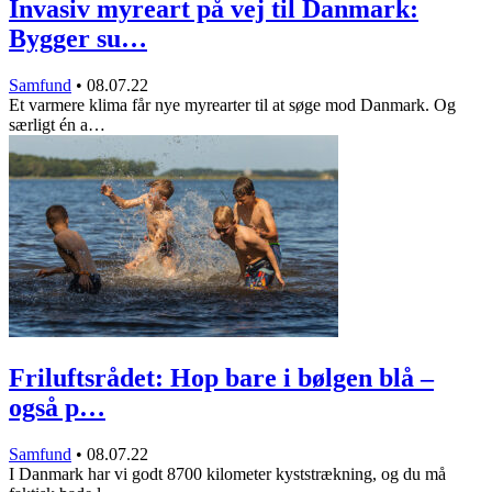
Invasiv myreart på vej til Danmark:
Bygger su…
Samfund
•
08.07.22
Et varmere klima får nye myrearter til at søge mod Danmark. Og
særligt én a…
Friluftsrådet: Hop bare i bølgen blå –
også p…
Samfund
•
08.07.22
I Danmark har vi godt 8700 kilometer kyststrækning, og du må