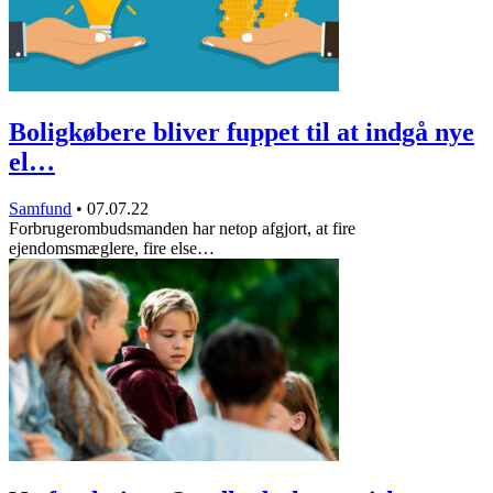
Boligkøbere bliver fuppet til at indgå nye
el…
Samfund
•
07.07.22
Forbrugerombudsmanden har netop afgjort, at fire
ejendomsmæglere, fire else…