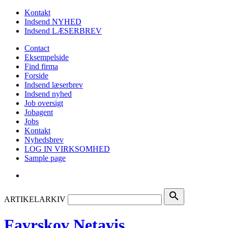
Kontakt
Indsend NYHED
Indsend LÆSERBREV
Contact
Eksempelside
Find firma
Forside
Indsend læserbrev
Indsend nyhed
Job oversigt
Jobagent
Jobs
Kontakt
Nyhedsbrev
LOG IN VIRKSOMHED
Sample page
search
ARTIKELARKIV
Favrskov Netavis