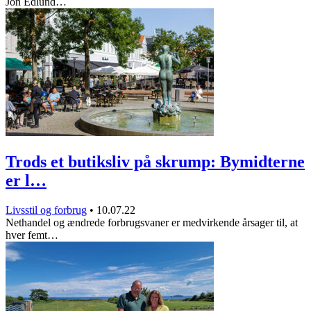
Jon Edlund…
Trods et butiksliv på skrump: Bymidterne
er l…
Livsstil og forbrug
•
10.07.22
Nethandel og ændrede forbrugsvaner er medvirkende årsager til, at
hver femt…