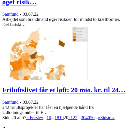
øget risik…
Samfund
•
03.07.22
Arbejdet som brandmand øger risikoen for mindst to kræftformer.
Det fastslå…
Friluftslivet får et løft: 20 mio. kr. til 24…
Samfund
•
03.07.22
242 friluftsprojekter har fået en hjælpende hånd fra
Udlodningsmidler til F…
Side 20 af 57
« Første
«
...
10
...
18
19
20
21
22
...
30
40
50
...
»
Sidste »