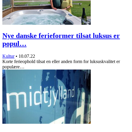
Nye danske ferieformer tilsat luksus er
popul…
Kultur
•
10.07.22
Korte ferieophold tilsat en eller anden form for luksuskvalitet er
populære…