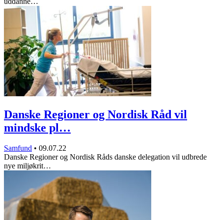
uddanne…
Danske Regioner og Nordisk Råd vil
mindske pl…
Samfund
•
09.07.22
Danske Regioner og Nordisk Råds danske delegation vil udbrede
nye miljøkrit…