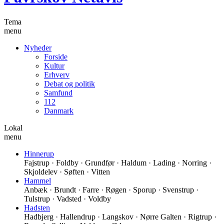
Tema
menu
Nyheder
Forside
Kultur
Erhverv
Debat og politik
Samfund
112
Danmark
Lokal
menu
Hinnerup
Fajstrup · Foldby · Grundfør · Haldum · Lading · Norring ·
Skjoldelev · Søften · Vitten
Hammel
Anbæk · Brundt · Farre · Røgen · Sporup · Svenstrup ·
Tulstrup · Vadsted · Voldby
Hadsten
Hadbjerg · Hallendrup · Langskov · Nørre Galten · Rigtrup ·