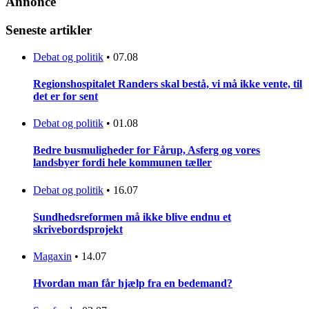
Annonce
Seneste artikler
Debat og politik
•
07.08
Regionshospitalet Randers skal bestå, vi må ikke vente, til
det er for sent
Debat og politik
•
01.08
Bedre busmuligheder for Fårup, Asferg og vores
landsbyer fordi hele kommunen tæller
Debat og politik
•
16.07
Sundhedsreformen må ikke blive endnu et
skrivebordsprojekt
Magaxin
•
14.07
Hvordan man får hjælp fra en bedemand?