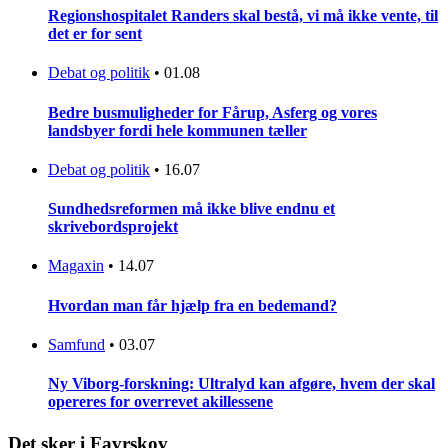
Regionshospitalet Randers skal bestå, vi må ikke vente, til
det er for sent
Debat og politik
•
01.08
Bedre busmuligheder for Fårup, Asferg og vores
landsbyer fordi hele kommunen tæller
Debat og politik
•
16.07
Sundhedsreformen må ikke blive endnu et
skrivebordsprojekt
Magaxin
•
14.07
Hvordan man får hjælp fra en bedemand?
Samfund
•
03.07
Ny Viborg-forskning: Ultralyd kan afgøre, hvem der skal
opereres for overrevet akillessene
Det sker i Favrskov