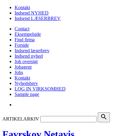
Kontakt
Indsend NYHED
Indsend LÆSERBREV
Contact
Eksempelside
Find firma
Forside
Indsend læserbrev
Indsend nyhed
Job oversigt
Jobagent
Jobs
Kontakt
Nyhedsbrev
LOG IN VIRKSOMHED
Sample page
search
ARTIKELARKIV
Favrskov Netavis