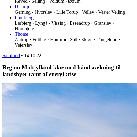
Røved · Selling · Voldum · Ødum
Ulstrup
Gerning · Hvorslev · Lille Torup · Vellev · Vester Velling
Laurbjerg
Lerbjerg · Lyngå · Vissing · Essendrup · Granslev ·
Houlbjerg
Thorsø
Aptrup · Futting · Haurum · Sall · Skjød · Tungelund ·
Vejerslev
Samfund
•
14.10.22
Region Midtjylland klar med håndsrækning til
landsbyer ramt af energikrise