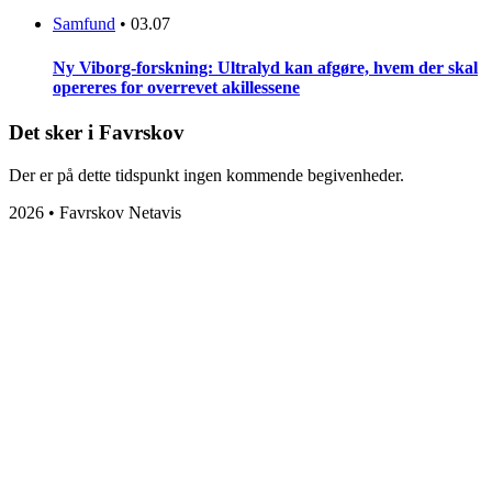
Samfund
•
03.07
Ny Viborg-forskning: Ultralyd kan afgøre, hvem der skal
opereres for overrevet akillessene
Det sker i Favrskov
Der er på dette tidspunkt ingen kommende begivenheder.
2026 • Favrskov Netavis