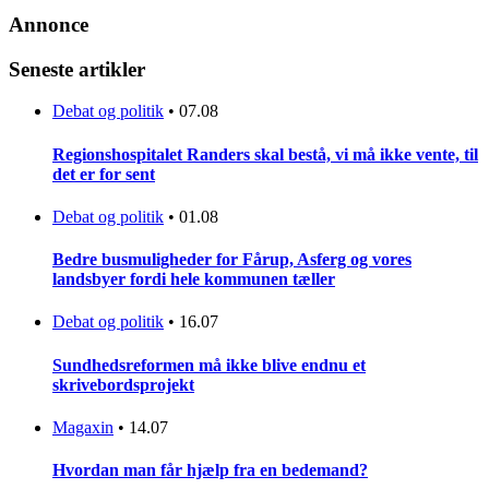
Annonce
Seneste artikler
Debat og politik
•
07.08
Regionshospitalet Randers skal bestå, vi må ikke vente, til
det er for sent
Debat og politik
•
01.08
Bedre busmuligheder for Fårup, Asferg og vores
landsbyer fordi hele kommunen tæller
Debat og politik
•
16.07
Sundhedsreformen må ikke blive endnu et
skrivebordsprojekt
Magaxin
•
14.07
Hvordan man får hjælp fra en bedemand?