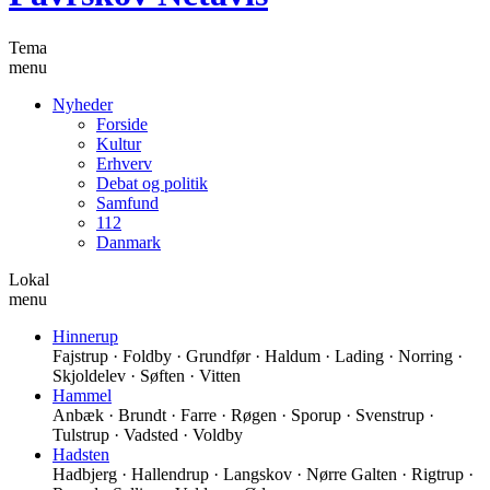
Tema
menu
Nyheder
Forside
Kultur
Erhverv
Debat og politik
Samfund
112
Danmark
Lokal
menu
Hinnerup
Fajstrup · Foldby · Grundfør · Haldum · Lading · Norring ·
Skjoldelev · Søften · Vitten
Hammel
Anbæk · Brundt · Farre · Røgen · Sporup · Svenstrup ·
Tulstrup · Vadsted · Voldby
Hadsten
Hadbjerg · Hallendrup · Langskov · Nørre Galten · Rigtrup ·