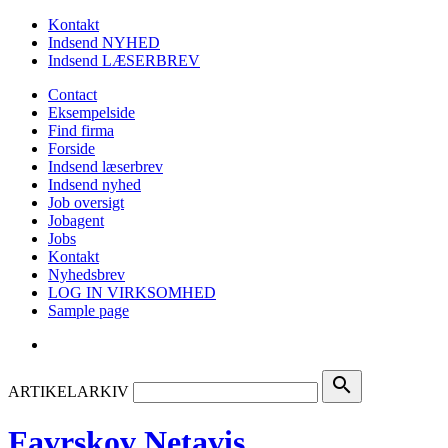
Kontakt
Indsend NYHED
Indsend LÆSERBREV
Contact
Eksempelside
Find firma
Forside
Indsend læserbrev
Indsend nyhed
Job oversigt
Jobagent
Jobs
Kontakt
Nyhedsbrev
LOG IN VIRKSOMHED
Sample page
search
ARTIKELARKIV
Favrskov Netavis