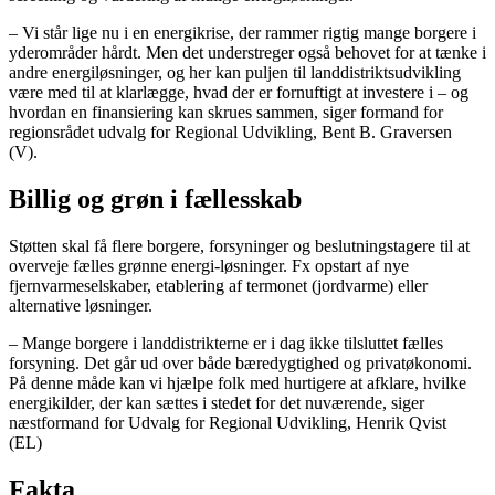
– Vi står lige nu i en energikrise, der rammer rigtig mange borgere i
yderområder hårdt. Men det understreger også behovet for at tænke i
andre energiløsninger, og her kan puljen til landdistriktsudvikling
være med til at klarlægge, hvad der er fornuftigt at investere i – og
hvordan en finansiering kan skrues sammen, siger formand for
regionsrådet udvalg for Regional Udvikling, Bent B. Graversen
(V).
Billig og grøn i fællesskab
Støtten skal få flere borgere, forsyninger og beslutningstagere til at
overveje fælles grønne energi-løsninger. Fx opstart af nye
fjernvarmeselskaber, etablering af termonet (jordvarme) eller
alternative løsninger.
– Mange borgere i landdistrikterne er i dag ikke tilsluttet fælles
forsyning. Det går ud over både bæredygtighed og privatøkonomi.
På denne måde kan vi hjælpe folk med hurtigere at afklare, hvilke
energikilder, der kan sættes i stedet for det nuværende, siger
næstformand for Udvalg for Regional Udvikling, Henrik Qvist
(EL)
Fakta