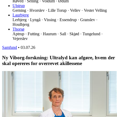
Røved · Selling · Voldum · Ødum
Ulstrup
Gerning · Hvorslev · Lille Torup · Vellev · Vester Velling
Laurbjerg
Lerbjerg · Lyngå · Vissing · Essendrup · Granslev ·
Houlbjerg
Thorsø
Aptrup · Futting · Haurum · Sall · Skjød · Tungelund ·
Vejerslev
Samfund
•
03.07.26
Ny Viborg-forskning: Ultralyd kan afgøre, hvem der
skal opereres for overrevet akillessene