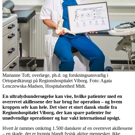
Marianne Toft, overlæge, ph.d. og forskningsansvarlig i
Ortopædkirurgi på Regionshospitalet Viborg. Foto: Agata
Lenczewska-Madsen, Hospitalsenhed Midt.
En ultralydsundersøgelse kan vise, hvilke patienter med en
overrevet akillessene der har brug for operation – og hvem
kroppen selv kan hele. Det viser et stort dansk studie fra
Regionshospitalet Viborg, der kan spare patienter for
unødvendige operationer og har vakt international opsigt.
Hvert år rammes omkring 1.500 danskere af en overrevet akillessene
– en skade, der er hyppig blandt fysisk aktive mennesker, ikke