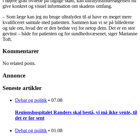
i højere grad hvilede på faglige skøn, kan ultralydsundersøgelsen nu
give konkret og visuel information om skadens omfang.
– Som læge kan jeg nu bruge ultralyden til at have en meget mere
kvalificeret samtale med patienten. Sammen kan vi se på billederne
og tale om, hvad der er den bedste vej for netop dem. Det er en stor
gevinst – både for patienten og for sundhedsvæsenet, siger Marianne
Toft.
Kommentarer
No related posts.
Annonce
Seneste artikler
Debat og politik
•
07.08
Regionshospitalet Randers skal bestå, vi må ikke vente, til
det er for sent
Debat og politik
•
01.08