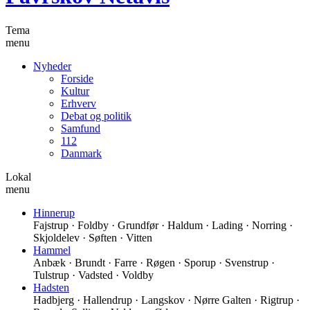
Tema
menu
Nyheder
Forside
Kultur
Erhverv
Debat og politik
Samfund
112
Danmark
Lokal
menu
Hinnerup
Fajstrup · Foldby · Grundfør · Haldum · Lading · Norring ·
Skjoldelev · Søften · Vitten
Hammel
Anbæk · Brundt · Farre · Røgen · Sporup · Svenstrup ·
Tulstrup · Vadsted · Voldby
Hadsten
Hadbjerg · Hallendrup · Langskov · Nørre Galten · Rigtrup ·