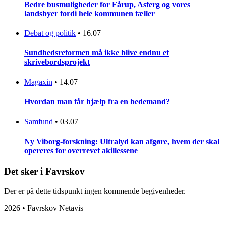
Bedre busmuligheder for Fårup, Asferg og vores
landsbyer fordi hele kommunen tæller
Debat og politik
•
16.07
Sundhedsreformen må ikke blive endnu et
skrivebordsprojekt
Magaxin
•
14.07
Hvordan man får hjælp fra en bedemand?
Samfund
•
03.07
Ny Viborg-forskning: Ultralyd kan afgøre, hvem der skal
opereres for overrevet akillessene
Det sker i Favrskov
Der er på dette tidspunkt ingen kommende begivenheder.
2026 • Favrskov Netavis