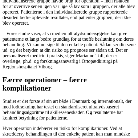
individualiserede gruppe havde brug for operation – men risikoen
for at overrive senen igen var lige så lav som i gruppen, der alle blev
opereret. Patienterne i den individualiserede gruppe rapporterede
desuden bedre oplevede resultater, end patienter gruppen, der ikke
blev opereret.
– Vores studie viser, at vi med en ultralydsundersøgelse kan give
patienterne et langt bedre grundlag for at træffe beslutning om deres
behandling. Vi kan nu sige til den enkelte patient: Sådan ser din sene
ud, og det betyder, at din risiko og prognose ser sådan ud. Det er
personaliseret medicin i praksis, siger Marianne Toft, der er
overlæge, ph.d. og forskningsansvarlig i Ortopædkirurgi på
Regionshospitalet Viborg.
Færre operationer – færre
komplikationer
Studiet er det første af sin art både i Danmark og internationalt, der
med lodtrækning har testet en standardiseret ultralydsbaseret
behandlingsalgoritme til akillesseneskader. Og resultaterne har
konkret betydning for patienterne.
Hver operation indebærer en risiko for komplikationer. Ved at
skræddersy behandlingen til den enkelte patient kan man mindske