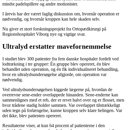
mindst padelspillere og andre motionister.
I årevis har der været faglig diskussion om, hvornår operation er
nødvendig, og hvornår kroppen kan hele skaden selv.
Nu giver et stort forskningsprojekt fra Ortopædkirurgi på
Regionshospitalet Viborg nye og vigtige svar.
Ultralyd erstatter mavefornemmelse
I studiet blev 300 patienter fra fem danske hospitaler fordelt ved
lodtrækning i tre grupper: Én gruppe blev opereret, én blev
behandlet uden operation, og én fik individualiseret behandling,
hvor en ultralydsundersøgelse afgjorde, om operation var
nødvendig.
Ved ultralydsundersøgelsen kiggede lægerne på, hvordan de
overrevne sene-ender overlappede hinanden. Sene-enderne kan
sammenlignes med et reb, der er revet halvt over og er flosset, men
hvor trådene stadig holder sammen. Var overlappet tilstrækkeligt
uden tegn på forlængelse, kunne kroppen selv klare helingen. Var
det ikke, blev patienten opereret.
Resultaterne viser, at kun 64 procent af patienterne i den