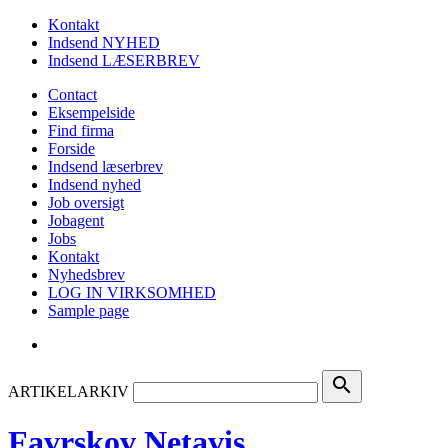
Kontakt
Indsend NYHED
Indsend LÆSERBREV
Contact
Eksempelside
Find firma
Forside
Indsend læserbrev
Indsend nyhed
Job oversigt
Jobagent
Jobs
Kontakt
Nyhedsbrev
LOG IN VIRKSOMHED
Sample page
search
ARTIKELARKIV
Favrskov Netavis