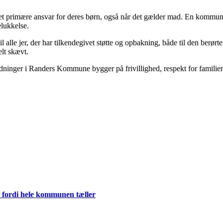
det primære ansvar for deres børn, også når det gælder mad. En kommun
elukkelse.
lle jer, der har tilkendegivet støtte og opbakning, både til den berørte p
elt skævt.
ninger i Randers Kommune bygger på frivillighed, respekt for familierne
 fordi hele kommunen tæller