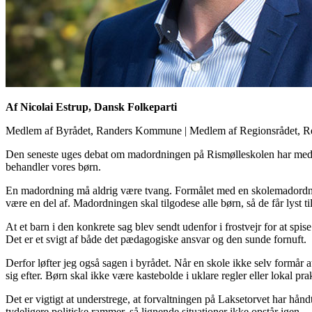
Af Nicolai Estrup, Dansk Folkeparti
Medlem af Byrådet, Randers Kommune
|
Medlem af Regionsrådet, R
Den seneste uges debat om madordningen på Rismølleskolen har med r
behandler vores børn.
En madordning må aldrig være tvang. Formålet med en skolemadordning s
være en del af. Madordningen skal tilgodese alle børn, så de får lyst ti
At et barn i den konkrete sag blev sendt udenfor i frostvejr for at sp
Det er et svigt af både det pædagogiske ansvar og den sunde fornuft.
Derfor løfter jeg også sagen i byrådet. Når en skole ikke selv formår at
sig efter. Børn skal ikke være kastebolde i uklare regler eller lokal pra
Det er vigtigt at understrege, at forvaltningen på Laksetorvet har håndt
tydeligere politiske rammer, så lignende situationer ikke opstår igen.