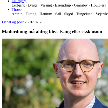
Laurbjerg
Lerbjerg · Lyngå · Vissing · Essendrup · Granslev · Houlbjerg
Thorsø
Aptrup · Futting · Haurum · Sall · Skjød · Tungelund · Vejersl
Debat og politik
•
07.02.26
Madordning må aldrig blive tvang eller eksklusion