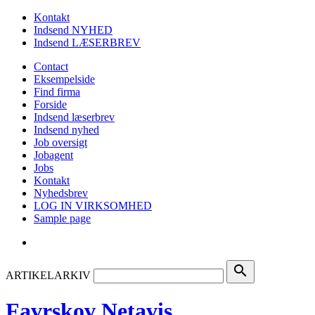
Kontakt
Indsend NYHED
Indsend LÆSERBREV
Contact
Eksempelside
Find firma
Forside
Indsend læserbrev
Indsend nyhed
Job oversigt
Jobagent
Jobs
Kontakt
Nyhedsbrev
LOG IN VIRKSOMHED
Sample page
search
ARTIKELARKIV
Favrskov Netavis