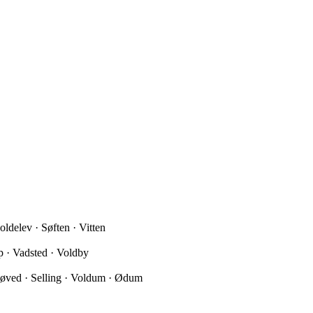
ldelev · Søften · Vitten
p · Vadsted · Voldby
Røved · Selling · Voldum · Ødum