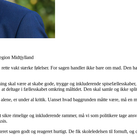
egion Midtjylland
ette vakt stærke følelser. For sagen handler ikke bare om mad. Den 
kal være at skabe gode, trygge og inkluderende spisefællesskaber, ikke
l at deltage i fællesskabet omkring måltidet. Den skal samle og ikke split
ise alene, er under al kritik. Uanset hvad baggrunden måtte være, må en 
 sikre rimelige og inkluderende rammer, må vi som politikere tage ansvar 
ksis.
eret sagen godt og reageret hurtigt. De fik skoleledelsen til fornuft, og