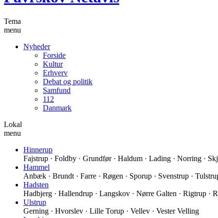
Tema
menu
Nyheder
Forside
Kultur
Erhverv
Debat og politik
Samfund
112
Danmark
Lokal
menu
Hinnerup
Fajstrup · Foldby · Grundfør · Haldum · Lading · Norring · Skjo
Hammel
Anbæk · Brundt · Farre · Røgen · Sporup · Svenstrup · Tulstru
Hadsten
Hadbjerg · Hallendrup · Langskov · Nørre Galten · Rigtrup · 
Ulstrup
Gerning · Hvorslev · Lille Torup · Vellev · Vester Velling