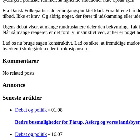
Fra Dansk Folkepartis side er udgangspunktet klart. Forældrene har 
tilbud. Ikke et krav. Og aldrig noget, der fører til udskamning eller ud
Ugens debat viser, at mange randrusianere deler den bekymring. Tak til a
Når så mange reagerer, er det fordi vi instinktivt ved, at her er noget h
Lad os nu bruge sagen konstruktivt. Lad os sikre, at fremtidige madord
hverken i skolegården eller i frokostpausen.
Kommentarer
No related posts.
Annonce
Seneste artikler
Debat og politik
•
01.08
Bedre busmuligheder for Fårup, Asferg og vores landsbyer
Debat og politik
•
16.07