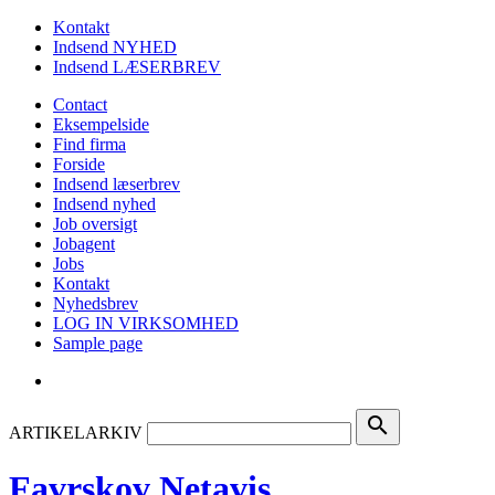
Kontakt
Indsend NYHED
Indsend LÆSERBREV
Contact
Eksempelside
Find firma
Forside
Indsend læserbrev
Indsend nyhed
Job oversigt
Jobagent
Jobs
Kontakt
Nyhedsbrev
LOG IN VIRKSOMHED
Sample page
search
ARTIKELARKIV
Favrskov Netavis