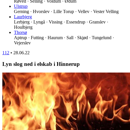
Røved · Selling · Voldum · Ødum
Ulstrup
Gerning · Hvorslev · Lille Torup · Vellev · Vester Velling
Laurbjerg
Lerbjerg · Lyngå · Vissing · Essendrup · Granslev ·
Houlbjerg
Thorsø
Aptrup · Futting · Haurum · Sall · Skjød · Tungelund ·
Vejerslev
112
•
28.06.22
Lyn slog ned i elskab i Hinnerup