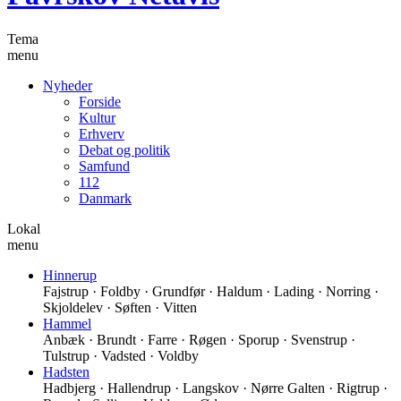
Tema
menu
Nyheder
Forside
Kultur
Erhverv
Debat og politik
Samfund
112
Danmark
Lokal
menu
Hinnerup
Fajstrup · Foldby · Grundfør · Haldum · Lading · Norring ·
Skjoldelev · Søften · Vitten
Hammel
Anbæk · Brundt · Farre · Røgen · Sporup · Svenstrup ·
Tulstrup · Vadsted · Voldby
Hadsten
Hadbjerg · Hallendrup · Langskov · Nørre Galten · Rigtrup ·