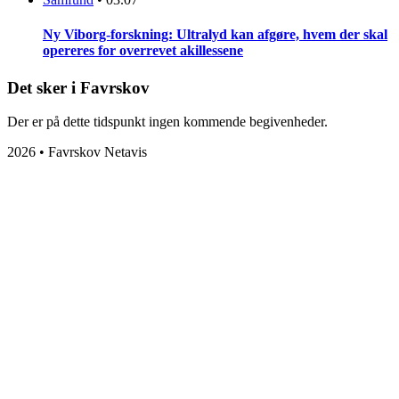
Ny Viborg-forskning: Ultralyd kan afgøre, hvem der skal
opereres for overrevet akillessene
Det sker i Favrskov
Der er på dette tidspunkt ingen kommende begivenheder.
2026 • Favrskov Netavis