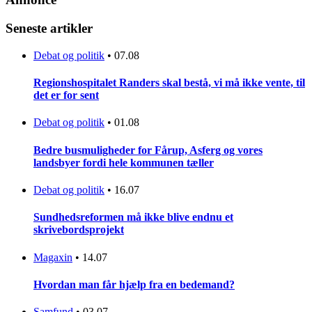
Seneste artikler
Debat og politik
•
07.08
Regionshospitalet Randers skal bestå, vi må ikke vente, til
det er for sent
Debat og politik
•
01.08
Bedre busmuligheder for Fårup, Asferg og vores
landsbyer fordi hele kommunen tæller
Debat og politik
•
16.07
Sundhedsreformen må ikke blive endnu et
skrivebordsprojekt
Magaxin
•
14.07
Hvordan man får hjælp fra en bedemand?
Samfund
•
03.07