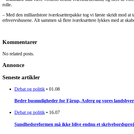
rolle.
– Med den milliardstore iværksætterpakke tog vi første skridt mod at t
erhvervshusene. Alt sammen så flere iværksættere lykkes med at skab
Kommentarer
No related posts.
Annonce
Seneste artikler
Debat og politik
•
01.08
Bedre busmuligheder for Fårup, Asferg og vores landsbyer
Debat og politik
•
16.07
Sundhedsreformen må ikke blive endnu et skrivebordsproj