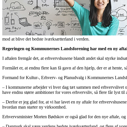
mod at blive det bedste iværksætterland i verden.
Regeringen og Kommunernes Landsforening har med en ny aftale ud
I aftalen fremgår det, at erhvervshusene blandt andet skal styrke in
Formålet er, at endnu flere kan få gavn af den hjælp, der er at hente
Formand for Kultur-, Erhverv- og Planudvalg i Kommunernes Landsfo
– I kommunerne arbejder vi hver dag tæt sammen med erhvervslivet om 
have endnu større ambitioner for vores erhvervsliv, så flere får lyst t
– Derfor er jeg glad for, at vi har lavet en ny aftale for erhvervshuse
hvordan man starter ny virksomhed.
Erhvervsminister Morten Bødskov er også glad for den nye aftale, og 
– Danmark skal være verdens bedste iværksætterland, og flere af vores