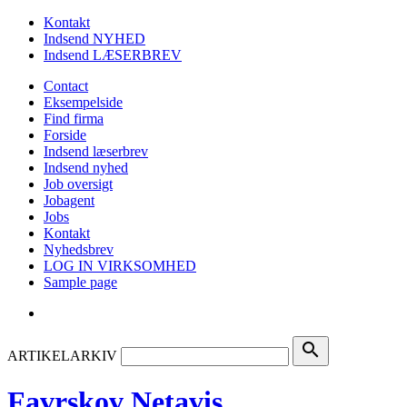
Kontakt
Indsend NYHED
Indsend LÆSERBREV
Contact
Eksempelside
Find firma
Forside
Indsend læserbrev
Indsend nyhed
Job oversigt
Jobagent
Jobs
Kontakt
Nyhedsbrev
LOG IN VIRKSOMHED
Sample page
search
ARTIKELARKIV
Favrskov Netavis