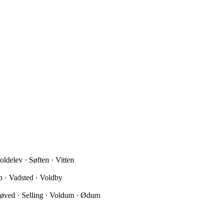
ldelev · Søften · Vitten
p · Vadsted · Voldby
Røved · Selling · Voldum · Ødum