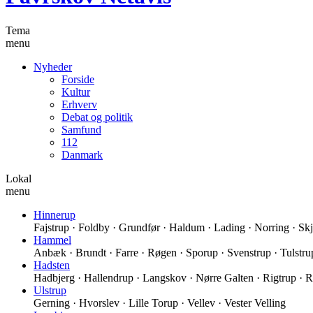
Tema
menu
Nyheder
Forside
Kultur
Erhverv
Debat og politik
Samfund
112
Danmark
Lokal
menu
Hinnerup
Fajstrup · Foldby · Grundfør · Haldum · Lading · Norring · Skjo
Hammel
Anbæk · Brundt · Farre · Røgen · Sporup · Svenstrup · Tulstru
Hadsten
Hadbjerg · Hallendrup · Langskov · Nørre Galten · Rigtrup · 
Ulstrup
Gerning · Hvorslev · Lille Torup · Vellev · Vester Velling