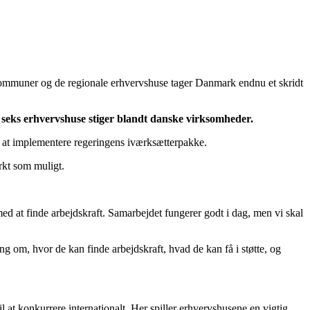
mmuner og de regionale erhvervshuse tager Danmark endnu et skridt
 seks erhvervshuse stiger blandt danske virksomheder.
l at implementere regeringens iværksætterpakke.
rkt som muligt.
d at finde arbejdskraft. Samarbejdet fungerer godt i dag, men vi skal
ng om, hvor de kan finde arbejdskraft, hvad de kan få i støtte, og
 at konkurrere internationalt. Her spiller erhvervshusene en vigtig