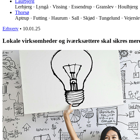
Laurbjerg
Lerbjerg · Lyngå · Vissing · Essendrup · Granslev · Houlbjerg
Thorsø
Aptrup · Futting · Haurum · Sall · Skjød · Tungelund · Vejersl
Erhverv
•
10.01.25
Lokale virksomheder og iværksættere skal sikres mere