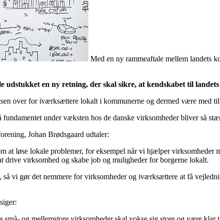
Med en ny rammeaftale mellem landets ko
stukket en ny retning, der skal sikre, at kendskabet til landets
dsatsen over for iværksættere lokalt i kommunerne og dermed være med ti
, så fundamentet under væksten hos de danske virksomheder bliver så stæ
rening, Johan Brødsgaard udtaler:
at løse lokale problemer, for eksempel når vi hjælper virksomheder me
il at drive virksomhed og skabe job og muligheder for borgerne lokalt.
ne, så vi gør det nemmere for virksomheder og iværksættere at få vejledni
siger:
 små- og mellemstore virksomheder skal vokse sig store og være klar til