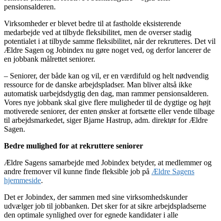
pensionsalderen.
Virksomheder er blevet bedre til at fastholde eksisterende
medarbejde ved at tilbyde fleksibilitet, men de overser stadig
potentialet i at tilbyde samme fleksibilitet, når der rekrutteres. Det vil
Ældre Sagen og Jobindex nu gøre noget ved, og derfor lancerer de
en jobbank målrettet seniorer.
– Seniorer, der både kan og vil, er en værdifuld og helt nødvendig
ressource for de danske arbejdspladser. Man bliver altså ikke
automatisk uarbejdsdygtig den dag, man rammer pensionsalderen.
Vores nye jobbank skal give flere muligheder til de dygtige og højt
motiverede seniorer, der enten ønsker at fortsætte eller vende tilbage
til arbejdsmarkedet, siger Bjarne Hastrup, adm. direktør for Ældre
Sagen.
Bedre mulighed for at rekruttere seniorer
Ældre Sagens samarbejde med Jobindex betyder, at medlemmer og
andre fremover vil kunne finde fleksible job på
Ældre Sagens
hjemmeside
.
Det er Jobindex, der sammen med sine virksomhedskunder
udvælger job til jobbanken. Det sker for at sikre arbejdspladserne
den optimale synlighed over for egnede kandidater i alle