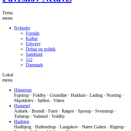
Tema
menu
Nyheder
Forside
Kultur
Erhverv
Debat og politik
Samfund
112
Danmark
Lokal
menu
Hinnerup
Fajstrup · Foldby · Grundfør · Haldum · Lading · Norring ·
Skjoldelev · Søften · Vitten
Hammel
Anbæk · Brundt · Farre · Røgen · Sporup · Svenstrup ·
Tulstrup · Vadsted · Voldby
Hadsten
Hadbjerg · Hallendrup · Langskov · Nørre Galten · Rigtrup ·