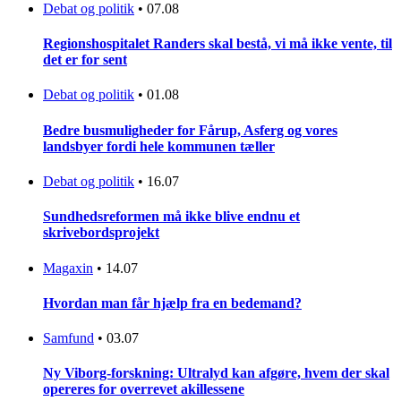
Debat og politik
•
07.08
Regionshospitalet Randers skal bestå, vi må ikke vente, til
det er for sent
Debat og politik
•
01.08
Bedre busmuligheder for Fårup, Asferg og vores
landsbyer fordi hele kommunen tæller
Debat og politik
•
16.07
Sundhedsreformen må ikke blive endnu et
skrivebordsprojekt
Magaxin
•
14.07
Hvordan man får hjælp fra en bedemand?
Samfund
•
03.07
Ny Viborg-forskning: Ultralyd kan afgøre, hvem der skal
opereres for overrevet akillessene