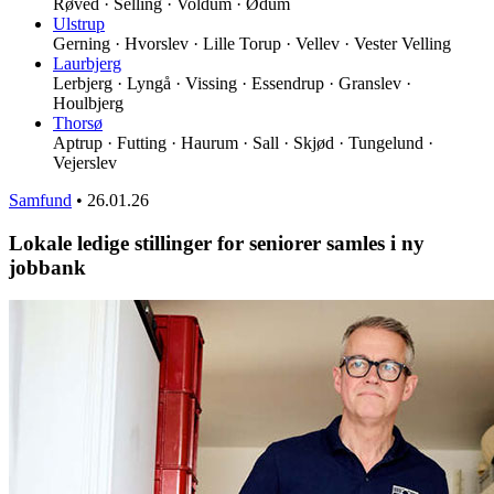
Røved · Selling · Voldum · Ødum
Ulstrup
Gerning · Hvorslev · Lille Torup · Vellev · Vester Velling
Laurbjerg
Lerbjerg · Lyngå · Vissing · Essendrup · Granslev ·
Houlbjerg
Thorsø
Aptrup · Futting · Haurum · Sall · Skjød · Tungelund ·
Vejerslev
Samfund
•
26.01.26
Lokale ledige stillinger for seniorer samles i ny
jobbank