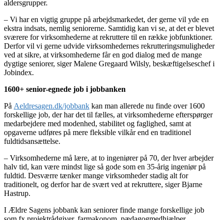
aldersgrupper.
– Vi har en vigtig gruppe på arbejdsmarkedet, der gerne vil yde en
ekstra indsats, nemlig seniorerne. Samtidig kan vi se, at det er blevet
sværere for virksomhederne at rekruttere til en række jobfunktioner.
Derfor vil vi gerne udvide virksomhedernes rekrutteringsmuligheder
ved at sikre, at virksomhederne får en god dialog med de mange
dygtige seniorer, siger Malene Gregaard Wilsly, beskæftigelseschef i
Jobindex.
1600+ senior-egnede job i jobbanken
På
Aeldresagen.dk/jobbank
kan man allerede nu finde over 1600
forskellige job, der har det til fælles, at virksomhederne efterspørger
medarbejdere med modenhed, stabilitet og faglighed, samt at
opgaverne udføres på mere fleksible vilkår end en traditionel
fuldtidsansættelse.
– Virksomhederne må lære, at to ingeniører på 70, der hver arbejder
halv tid, kan være mindst lige så gode som en 35-årig ingeniør på
fuldtid. Desværre tænker mange virksomheder stadig alt for
traditionelt, og derfor har de svært ved at rekruttere, siger Bjarne
Hastrup.
I Ældre Sagens jobbank kan seniorer finde mange forskellige job
som fx projektrådgiver, farmakonom, pædagogmedhjælper,