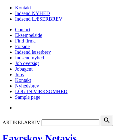
Kontakt
Indsend NYHED
Indsend LÆSERBREV
Contact
Eksempelside
Find firma
Forside
Indsend læserbrev
Indsend nyhed
Job oversigt
Jobagent
Jobs
Kontakt
Nyhedsbrev
LOG IN VIRKSOMHED
Sample page
search
ARTIKELARKIV
Favrskov Netavis