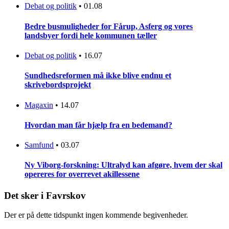
Debat og politik
•
01.08
Bedre busmuligheder for Fårup, Asferg og vores
landsbyer fordi hele kommunen tæller
Debat og politik
•
16.07
Sundhedsreformen må ikke blive endnu et
skrivebordsprojekt
Magaxin
•
14.07
Hvordan man får hjælp fra en bedemand?
Samfund
•
03.07
Ny Viborg-forskning: Ultralyd kan afgøre, hvem der skal
opereres for overrevet akillessene
Det sker i Favrskov
Der er på dette tidspunkt ingen kommende begivenheder.