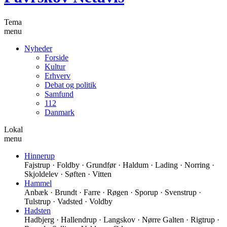
Tema
menu
Nyheder
Forside
Kultur
Erhverv
Debat og politik
Samfund
112
Danmark
Lokal
menu
Hinnerup
Fajstrup · Foldby · Grundfør · Haldum · Lading · Norring ·
Skjoldelev · Søften · Vitten
Hammel
Anbæk · Brundt · Farre · Røgen · Sporup · Svenstrup ·
Tulstrup · Vadsted · Voldby
Hadsten
Hadbjerg · Hallendrup · Langskov · Nørre Galten · Rigtrup ·