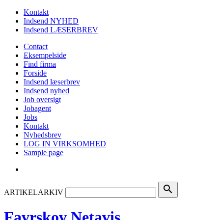
Kontakt
Indsend NYHED
Indsend LÆSERBREV
Contact
Eksempelside
Find firma
Forside
Indsend læserbrev
Indsend nyhed
Job oversigt
Jobagent
Jobs
Kontakt
Nyhedsbrev
LOG IN VIRKSOMHED
Sample page
search
ARTIKELARKIV
Favrskov Netavis