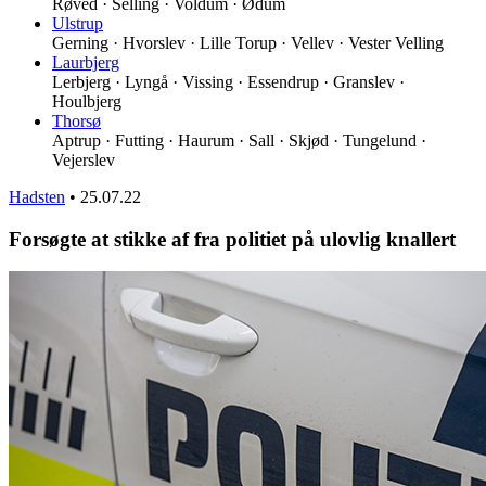
Røved · Selling · Voldum · Ødum
Ulstrup
Gerning · Hvorslev · Lille Torup · Vellev · Vester Velling
Laurbjerg
Lerbjerg · Lyngå · Vissing · Essendrup · Granslev ·
Houlbjerg
Thorsø
Aptrup · Futting · Haurum · Sall · Skjød · Tungelund ·
Vejerslev
Hadsten
•
25.07.22
Forsøgte at stikke af fra politiet på ulovlig knallert