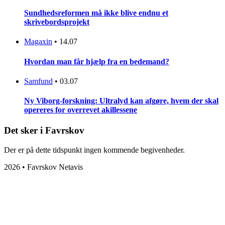
Sundhedsreformen må ikke blive endnu et
skrivebordsprojekt
Magaxin
•
14.07
Hvordan man får hjælp fra en bedemand?
Samfund
•
03.07
Ny Viborg-forskning: Ultralyd kan afgøre, hvem der skal
opereres for overrevet akillessene
Det sker i Favrskov
Der er på dette tidspunkt ingen kommende begivenheder.
2026 • Favrskov Netavis