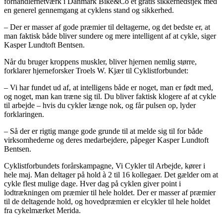
forhandlernetværk i Danmark Bike&Co et gratis sikkerhedstjek med
en generel gennemgang at cyklens stand og sikkerhed.
– Der er masser af gode præmier til deltagerne, og det bedste er, at
man faktisk både bliver sundere og mere intelligent af at cykle, siger
Kasper Lundtoft Bentsen.
Når du bruger kroppens muskler, bliver hjernen nemlig større,
forklarer hjerneforsker Troels W. Kjær til Cyklistforbundet:
– Vi har fundet ud af, at intelligens både er noget, man er født med,
og noget, man kan træne sig til. Du bliver faktisk klogere af at cykle
til arbejde – hvis du cykler længe nok, og får pulsen op, lyder
forklaringen.
– Så der er rigtig mange gode grunde til at melde sig til for både
virksomhederne og deres medarbejdere, påpeger Kasper Lundtoft
Bentsen.
Cyklistforbundets forårskampagne, Vi Cykler til Arbejde, kører i
hele maj. Man deltager på hold à 2 til 16 kollegaer. Det gælder om at
cykle flest mulige dage. Hver dag på cyklen giver point i
lodtrækningen om præmier til hele holdet. Der er masser af præmier
til de deltagende hold, og hovedpræmien er elcykler til hele holdet
fra cykelmærket Merida.