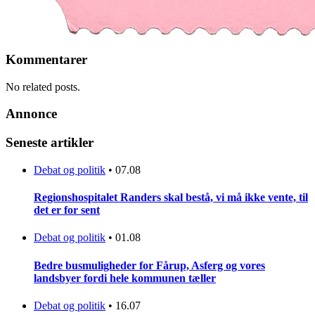
Kommentarer
No related posts.
Annonce
Seneste artikler
Debat og politik
•
07.08
Regionshospitalet Randers skal bestå, vi må ikke vente, til
det er for sent
Debat og politik
•
01.08
Bedre busmuligheder for Fårup, Asferg og vores
landsbyer fordi hele kommunen tæller
Debat og politik
•
16.07