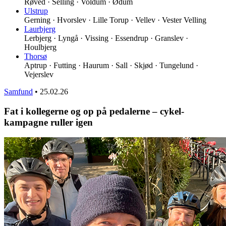
Røved · Selling · Voldum · Ødum
Ulstrup
Gerning · Hvorslev · Lille Torup · Vellev · Vester Velling
Laurbjerg
Lerbjerg · Lyngå · Vissing · Essendrup · Granslev ·
Houlbjerg
Thorsø
Aptrup · Futting · Haurum · Sall · Skjød · Tungelund ·
Vejerslev
Samfund
•
25.02.26
Fat i kollegerne og op på pedalerne – cykel-
kampagne ruller igen