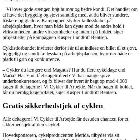
– Vi lover gode stænger, højt humør og bedre kondi. Det handler om
at have det hyggelig og sjovt samtidig med, at du bliver sundere,
friskere og gladere. Kampagnen styrker fællesskabet på
arbejdspladsen, hvor man både kan dyste mod de andre hold i
virksomheden, andre virksomheder og internt på holdet, siger
projektleder på kampagnen Kasper Lundtoft Bentsen.
Cyklistforbundet inviterer derfor i år til at indløse en billet til et sjovt,
hyggeligt og sundt fællesskab på arbejdspladsen, hvor der både er
plads til grin og konkurrence.
– Cykler du længere end Magnus? Har du flere cykeldage end
Maria? Har Emil fået kagetrofæet? Vi har mange sjove
underkonkurrencer, og fx bliver der hvert år bagt op mod 4.000
kager til deltagerne i Vi Cykler til Arbejde. Når du bager til holdet,
får du nemlig kagetrofæet, siger Kasper Lundtoft Bentsen.
Gratis sikkerhedstjek af cyklen
Alle deltagere i Vi Cykler til Arbejde får desuden chancen for et
sikkerhedstjek af deres cykel.
Hovedsponsoren, cykelproducenten Merida, tilbyder via sit