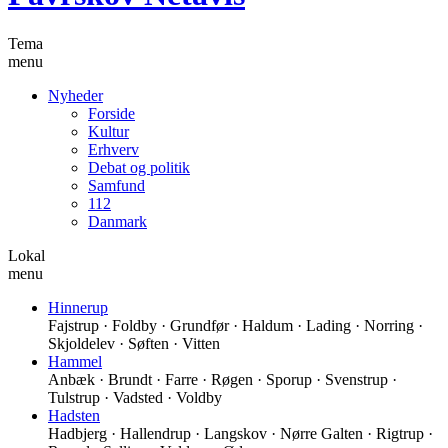
Tema
menu
Nyheder
Forside
Kultur
Erhverv
Debat og politik
Samfund
112
Danmark
Lokal
menu
Hinnerup
Fajstrup · Foldby · Grundfør · Haldum · Lading · Norring ·
Skjoldelev · Søften · Vitten
Hammel
Anbæk · Brundt · Farre · Røgen · Sporup · Svenstrup ·
Tulstrup · Vadsted · Voldby
Hadsten
Hadbjerg · Hallendrup · Langskov · Nørre Galten · Rigtrup ·