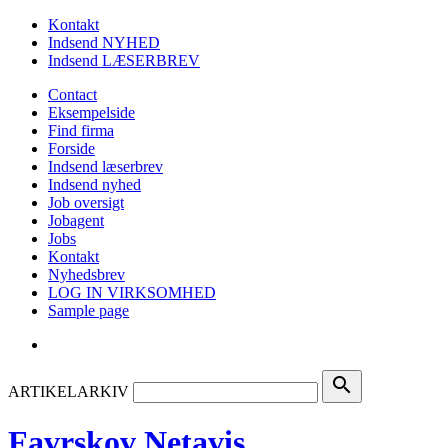
Kontakt
Indsend NYHED
Indsend LÆSERBREV
Contact
Eksempelside
Find firma
Forside
Indsend læserbrev
Indsend nyhed
Job oversigt
Jobagent
Jobs
Kontakt
Nyhedsbrev
LOG IN VIRKSOMHED
Sample page
search
ARTIKELARKIV
Favrskov Netavis