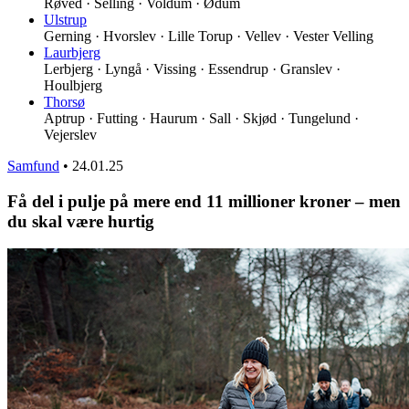
Røved · Selling · Voldum · Ødum
Ulstrup
Gerning · Hvorslev · Lille Torup · Vellev · Vester Velling
Laurbjerg
Lerbjerg · Lyngå · Vissing · Essendrup · Granslev ·
Houlbjerg
Thorsø
Aptrup · Futting · Haurum · Sall · Skjød · Tungelund ·
Vejerslev
Samfund
•
24.01.25
Få del i pulje på mere end 11 millioner kroner – men
du skal være hurtig