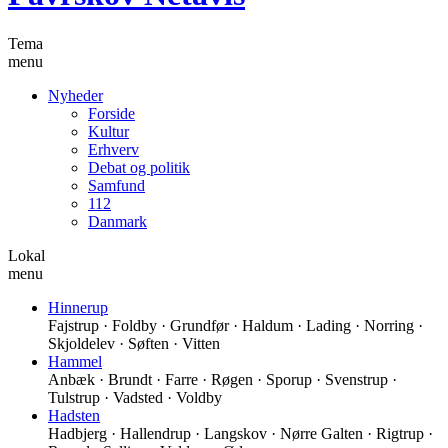
Tema
menu
Nyheder
Forside
Kultur
Erhverv
Debat og politik
Samfund
112
Danmark
Lokal
menu
Hinnerup
Fajstrup · Foldby · Grundfør · Haldum · Lading · Norring ·
Skjoldelev · Søften · Vitten
Hammel
Anbæk · Brundt · Farre · Røgen · Sporup · Svenstrup ·
Tulstrup · Vadsted · Voldby
Hadsten
Hadbjerg · Hallendrup · Langskov · Nørre Galten · Rigtrup ·