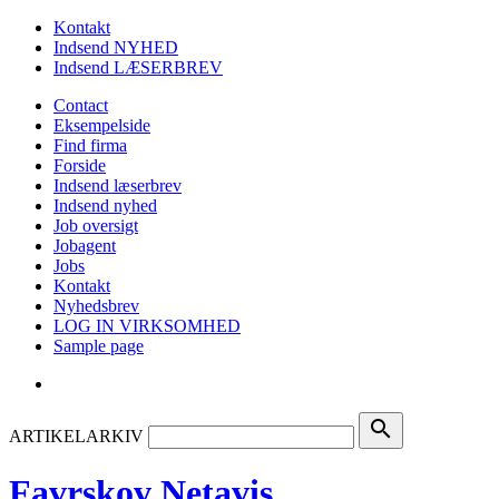
Kontakt
Indsend NYHED
Indsend LÆSERBREV
Contact
Eksempelside
Find firma
Forside
Indsend læserbrev
Indsend nyhed
Job oversigt
Jobagent
Jobs
Kontakt
Nyhedsbrev
LOG IN VIRKSOMHED
Sample page
search
ARTIKELARKIV
Favrskov Netavis