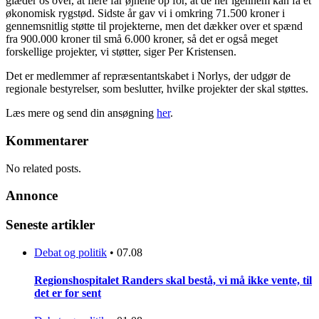
glæder os over, at flere får øjnene op for, at de her igennem kan få et
økonomisk rygstød. Sidste år gav vi i omkring 71.500 kroner i
gennemsnitlig støtte til projekterne, men det dækker over et spænd
fra 900.000 kroner til små 6.000 kroner, så det er også meget
forskellige projekter, vi støtter, siger Per Kristensen.
Det er medlemmer af repræsentantskabet i Norlys, der udgør de
regionale bestyrelser, som beslutter, hvilke projekter der skal støttes.
Læs mere og send din ansøgning
her
.
Kommentarer
No related posts.
Annonce
Seneste artikler
Debat og politik
•
07.08
Regionshospitalet Randers skal bestå, vi må ikke vente, til
det er for sent