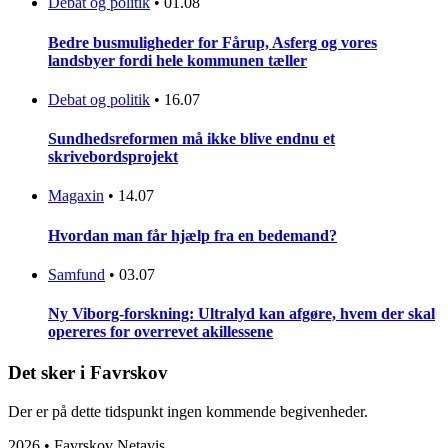
Debat og politik
•
01.08
Bedre busmuligheder for Fårup, Asferg og vores
landsbyer fordi hele kommunen tæller
Debat og politik
•
16.07
Sundhedsreformen må ikke blive endnu et
skrivebordsprojekt
Magaxin
•
14.07
Hvordan man får hjælp fra en bedemand?
Samfund
•
03.07
Ny Viborg-forskning: Ultralyd kan afgøre, hvem der skal
opereres for overrevet akillessene
Det sker i Favrskov
Der er på dette tidspunkt ingen kommende begivenheder.
2026 • Favrskov Netavis