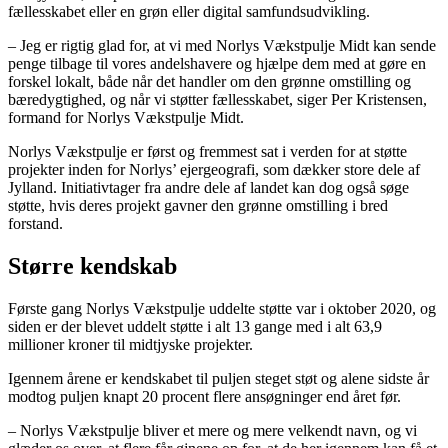
fællesskabet eller en grøn eller digital samfundsudvikling.
– Jeg er rigtig glad for, at vi med Norlys Vækstpulje Midt kan sende
penge tilbage til vores andelshavere og hjælpe dem med at gøre en
forskel lokalt, både når det handler om den grønne omstilling og
bæredygtighed, og når vi støtter fællesskabet, siger Per Kristensen,
formand for Norlys Vækstpulje Midt.
Norlys Vækstpulje er først og fremmest sat i verden for at støtte
projekter inden for Norlys’ ejergeografi, som dækker store dele af
Jylland. Initiativtager fra andre dele af landet kan dog også søge
støtte, hvis deres projekt gavner den grønne omstilling i bred
forstand.
Større kendskab
Første gang Norlys Vækstpulje uddelte støtte var i oktober 2020, og
siden er der blevet uddelt støtte i alt 13 gange med i alt 63,9
millioner kroner til midtjyske projekter.
Igennem årene er kendskabet til puljen steget støt og alene sidste år
modtog puljen knapt 20 procent flere ansøgninger end året før.
– Norlys Vækstpulje bliver et mere og mere velkendt navn, og vi