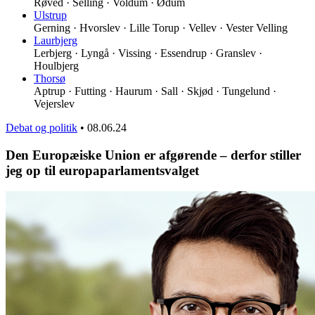
Røved · Selling · Voldum · Ødum
Ulstrup
Gerning · Hvorslev · Lille Torup · Vellev · Vester Velling
Laurbjerg
Lerbjerg · Lyngå · Vissing · Essendrup · Granslev ·
Houlbjerg
Thorsø
Aptrup · Futting · Haurum · Sall · Skjød · Tungelund ·
Vejerslev
Debat og politik
•
08.06.24
Den Europæiske Union er afgørende – derfor stiller
jeg op til europaparlamentsvalget