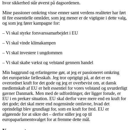
hvor sikkerhed står øverst på dagsordenen.
Mine passioner omkring visse emner samt verdens realiteter har ført
til fire essentielle områder, som jeg mener er de vigtigste i dette valg,
og som jeg fører kampagne for:
– Vi skal styrke forsvarssamarbejdet i EU
– Vi skal vinde klimakampen
– Vi skal investere i ungdommen
– Vi skal skabe vækst og velstand gennem handel
Min baggrund og erfaringerne gør, at jeg er passioneret omkring
det europæiske fællesskab. Jeg tror oprigtigt på, at det er en
overordnet kraft for det gode og jeg er overbevist om, at dansk
medlemskab af EU er helt essentiel for vores velstand og uvurderligt
gavner Danmark. Men med de udfordringer, der ligger forude, er
EU i en prekær situation. EU skal derfor være mere end en kraft for
det gode; det skal mere end nogensinde omfavne, hvad det
oprindeligt blev grundlagt for, som en kraft for fred. EU er
afgørende for at sikre det – derfor stiller jeg op til
europaparlamentsvalget for at fremme dette mål.