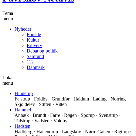
Tema
menu
Nyheder
Forside
Kultur
Erhverv
Debat og politik
Samfund
112
Danmark
Lokal
menu
Hinnerup
Fajstrup · Foldby · Grundfør · Haldum · Lading · Norring ·
Skjoldelev · Søften · Vitten
Hammel
Anbæk · Brundt · Farre · Røgen · Sporup · Svenstrup ·
Tulstrup · Vadsted · Voldby
Hadsten
Hadbjerg · Hallendrup · Langskov · Nørre Galten · Rigtrup ·