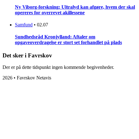
Ny Viborg-forskning: Ultralyd kan afgøre, hvem der skal
opereres for overrevet akillessene
Samfund
•
02.07
Sundhedsråd Kronjylland: Aftaler om
opgaveoverdragelse er stort set forhandlet på plads
Det sker i Favrskov
Der er på dette tidspunkt ingen kommende begivenheder.
2026 • Favrskov Netavis