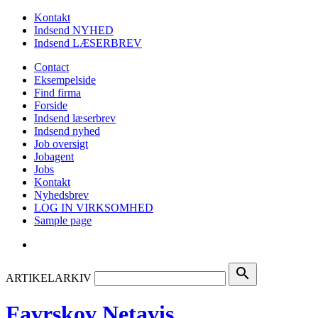
Kontakt
Indsend NYHED
Indsend LÆSERBREV
Contact
Eksempelside
Find firma
Forside
Indsend læserbrev
Indsend nyhed
Job oversigt
Jobagent
Jobs
Kontakt
Nyhedsbrev
LOG IN VIRKSOMHED
Sample page
search
ARTIKELARKIV
Favrskov Netavis