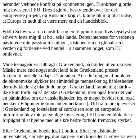
herunder væbnede konflikt på kontinentet igen. Eurokrisen gjorde
mig investeret i EU, Brexit gjorde beskyttende over for det
europæiske projekt, og Ruslands krig i Ukraine fik mig til at indse,
at Europa er nødt til at være mere end en handelsblok.
Født i Schweiz af en dansk far og en filippinsk mor, hvis rejselyst og
erhverv førte mig til at bo i seks lande. Deres interesse for verdenen
påvirkede min passion for miljøet, visionen om en globaliseret
verden og fordelene ved handel – alt sammen noget, som EU
omfavner.
Mine teenageår var tilbragt i Grækenland, på højden af eurokrisen.
Måske mere end noget andet land følte Grækenland presset
fra den finansielle kollaps 15 år siden. At se lukningen af butikker,
de økonomiske ulykker for almindelige mennesker og håbløsheden,
der udviklede sig blandt de unge i Grækenland, ramte mig hårdt –
ikke kun fordi jeg så det ske i Grækenland, men også fordi det var
en påmindelse om de vanskeligheder, jeg er meget bevidst om, også
hersker i Filippinerne (min anden herkomst). Ud fra mine oplevelser
i Grækenland og forståelsen af eurokrisen som en europæisk
udfordring blev min personlige investering i EU som en blok, der er
forpligtet til at hjælpe med at sikre bedre forhold fremover, styrket.
Efter Grækenland boede jeg i London. Efter jeg afsluttede
universitetet, startede jeg min karriere som konsulent i erhvervslivet i