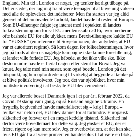
England. Min tid i London er noget, jeg tænker kærligt tilbage på.
Det er stedet, der tog mig fra at være teenager til at blive ung voksen
med alle de oplevelser, det indebærer. Men fra starten var jeg altid
generet af det ambivalente forhold, landet havde til resten af Europa.
Som EU-tilhænger fulgte jeg intenst med i optakten til landets
folkeafstemning om fortsat EU-medlemskab i 2016, hvor medierne
ofte bashede EU for alle ulykker, mens Brexit-tilhængere kaldte EU
for “EUSSR” (en reference til Sovjetunionen, der antydede, at EU
var et autoritært regime). Så kom dagen for folkeafstemningen, hvor
jeg på trods af den usmagelige kampagne ikke kunne forestille mig,
at landet ville forlade EU. Jeg håbede, at det ikke ville ske. Ikke
desto mindre havde et flertal dagen efter stemt for Brexit. Jeg var
knust. Jeg talte med min søster, som også boede i London på det
tidspunkt, og hun opfordrede mig til virkelig at begynde at tænke på
at blive politisk involveret. Jeg tror, det var øjeblikket, hvor min
politiske involvering i at beskytte EU blev cementeret.
Jeg var allerede bosat i Danmark igen i et par år i februar 2022, da
Covid-19 stadig var i gang, og så Rusland angribe Ukraine. En
frygtelig begivenhed havde materialiseret sig – krig i Europa –
hvilket var netop det, EU blev dannet for at forhindre. Europæisk
sikkerhed og forsvar er i en meget kedelig tilstand. Sikkerhed må
derfor være hovedtemaet for dette valg. Jeg ønsker et EU, der er
friere, rigere og kan mere selv. Jeg er overbevist om, at det kan ske,
hvis EU går fra at være primært en handelsblok til at være en blok,