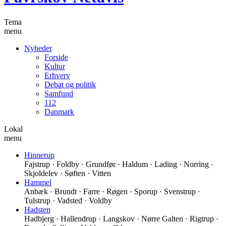
Tema
menu
Nyheder
Forside
Kultur
Erhverv
Debat og politik
Samfund
112
Danmark
Lokal
menu
Hinnerup
Fajstrup · Foldby · Grundfør · Haldum · Lading · Norring ·
Skjoldelev · Søften · Vitten
Hammel
Anbæk · Brundt · Farre · Røgen · Sporup · Svenstrup ·
Tulstrup · Vadsted · Voldby
Hadsten
Hadbjerg · Hallendrup · Langskov · Nørre Galten · Rigtrup ·