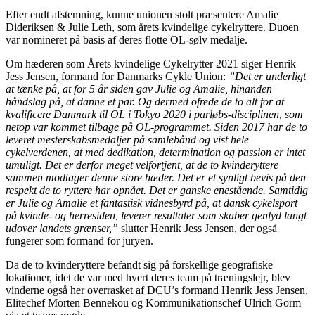
Efter endt afstemning, kunne unionen stolt præsentere Amalie
Dideriksen & Julie Leth, som årets kvindelige cykelryttere. Duoen
var nomineret på basis af deres flotte OL-sølv medalje.
Om hæderen som Årets kvindelige Cykelrytter 2021 siger Henrik
Jess Jensen, formand for Danmarks Cykle Union:
”Det er underligt
at tænke på, at for 5 år siden gav Julie og Amalie, hinanden
håndslag på, at danne et par. Og dermed ofrede de to alt for at
kvalificere Danmark til OL i Tokyo 2020 i parløbs-disciplinen, som
netop var kommet tilbage på OL-programmet. Siden 2017 har de to
leveret mesterskabsmedaljer på samlebånd og vist hele
cykelverdenen, at med dedikation, determination og passion er intet
umuligt. Det er derfor meget velfortjent, at de to kvinderyttere
sammen modtager denne store hæder. Det er et synligt bevis på den
respekt de to ryttere har opnået. Det er ganske enestående. Samtidig
er Julie og Amalie et fantastisk vidnesbyrd på, at dansk cykelsport
på kvinde- og herresiden, leverer resultater som skaber genlyd langt
udover landets grænser,”
slutter Henrik Jess Jensen, der også
fungerer som formand for juryen.
Da de to kvinderyttere befandt sig på forskellige geografiske
lokationer, idet de var med hvert deres team på træningslejr, blev
vinderne også her overrasket af DCU’s formand Henrik Jess Jensen,
Elitechef Morten Bennekou og Kommunikationschef Ulrich Gorm