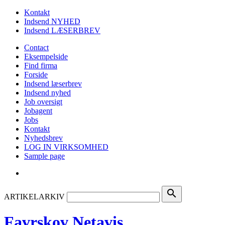
Kontakt
Indsend NYHED
Indsend LÆSERBREV
Contact
Eksempelside
Find firma
Forside
Indsend læserbrev
Indsend nyhed
Job oversigt
Jobagent
Jobs
Kontakt
Nyhedsbrev
LOG IN VIRKSOMHED
Sample page
search
ARTIKELARKIV
Favrskov Netavis