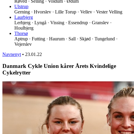
Røved · Selling · Voldum · Ødum
Ulstrup
Gerning · Hvorslev · Lille Torup · Vellev · Vester Velling
Laurbjerg
Lerbjerg · Lyngå · Vissing · Essendrup · Granslev ·
Houlbjerg
Thorsø
Aptrup · Futting · Haurum · Sall · Skjød · Tungelund ·
Vejerslev
Navnenyt
•
23.01.22
Danmark Cykle Union kårer Årets Kvindelige
Cykelrytter