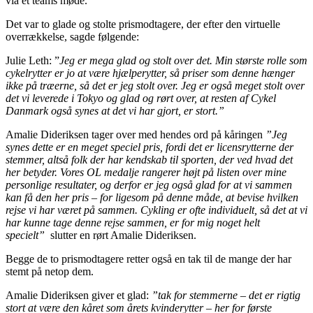
via et teams møde.
Det var to glade og stolte prismodtagere, der efter den virtuelle
overrækkelse, sagde følgende:
Julie Leth: ”
Jeg er mega glad og stolt over det. Min største rolle som
cykelrytter er jo at være hjælperytter, så priser som denne hænger
ikke på træerne, så det er jeg stolt over. Jeg er også meget stolt over
det vi leverede i Tokyo og glad og rørt over, at resten af Cykel
Danmark også synes at det vi har gjort, er stort.”
Amalie Dideriksen tager over med hendes ord på kåringen
”Jeg
synes dette er en meget speciel pris, fordi det er licensrytterne der
stemmer, altså folk der har kendskab til sporten, der ved hvad det
her betyder. Vores OL medalje rangerer højt på listen over mine
personlige resultater, og derfor er jeg også glad for at vi sammen
kan få den her pris – for ligesom på denne måde, at bevise hvilken
rejse vi har været på sammen. Cykling er ofte individuelt, så det at vi
har kunne tage denne rejse sammen, er for mig noget helt
specielt”
slutter en rørt Amalie Dideriksen.
Begge de to prismodtagere retter også en tak til de mange der har
stemt på netop dem.
Amalie Dideriksen giver et glad:
”tak for stemmerne – det er rigtig
stort at være den kåret som årets kvinderytter – her for første