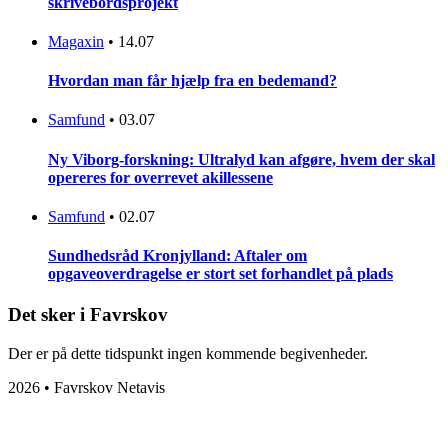
skrivebordsprojekt
Magaxin
•
14.07
Hvordan man får hjælp fra en bedemand?
Samfund
•
03.07
Ny Viborg-forskning: Ultralyd kan afgøre, hvem der skal
opereres for overrevet akillessene
Samfund
•
02.07
Sundhedsråd Kronjylland: Aftaler om
opgaveoverdragelse er stort set forhandlet på plads
Det sker i Favrskov
Der er på dette tidspunkt ingen kommende begivenheder.
2026 • Favrskov Netavis