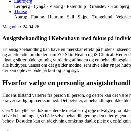
Laurbjerg
Lerbjerg · Lyngå · Vissing · Essendrup · Granslev · Houlbjerg
Thorsø
Aptrup · Futting · Haurum · Sall · Skjød · Tungelund · Vejersl
Magaxin
•
24.04.26
Ansigtsbehandling i København med fokus på individ
En ansigtsbehandling kan have en mærkbar effekt på hudens udseende
og anerkendte produkter som ZO Skin Health og iS Clinical. Her er d
tilgang sikrer både grundig vurdering af huden og en behandlingsplan
alle hudtyper, uanset om det gælder modne, sensitive eller yngre hudt
der kan opleves både på kort og lang sigt.
Hvorfor vælge en personlig ansigtsbehandl
Hudens tilstand varierer fra person til person, og derfor kan det være
kræver særlig opmærksomhed. Det betyder, at behandlingen ikke blot f
CeriX benytter veldokumenterede metoder og nøje udvalgte produkter 
selve behandlingen, så både selve behandlingen og den efterfølgende p
behov. Desuden kan en rådgivning omkring daglig pleje og opfølgning 