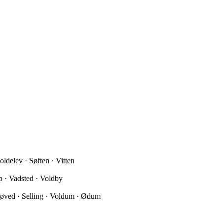
ldelev · Søften · Vitten
p · Vadsted · Voldby
Røved · Selling · Voldum · Ødum