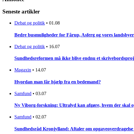
Seneste artikler
Debat og politik
•
01.08
Bedre busmuligheder for Fårup, Asferg og vores landsbyer
Debat og politik
•
16.07
Sundhedsreformen må ikke blive endnu et skrivebordsproj
Magaxin
•
14.07
Hvordan man får hjælp fra en bedemand?
Samfund
•
03.07
Ny Viborg-forskning: Ultralyd kan afgøre, hvem der skal op
Samfund
•
02.07
Sundhedsråd Kronjylland: Aftaler om opgaveoverdragelse er