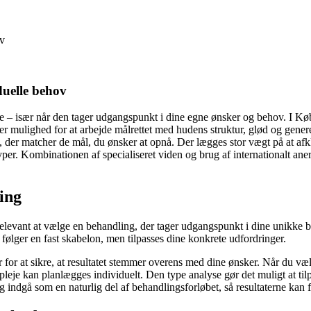
ev
uelle behov
 – især når den tager udgangspunkt i dine egne ønsker og behov. I Kø
er mulighed for at arbejde målrettet med hudens struktur, glød og gen
, der matcher de mål, du ønsker at opnå. Der lægges stor vægt på at a
yper. Kombinationen af specialiseret viden og brug af internationalt an
ing
 relevant at vælge en behandling, der tager udgangspunkt i dine unikke 
ølger en fast skabelon, men tilpasses dine konkrete udfordringer.
for at sikre, at resultatet stemmer overens med dine ønsker. Når du væ
leje kan planlægges individuelt. Den type analyse gør det muligt at til
indgå som en naturlig del af behandlingsforløbet, så resultaterne kan