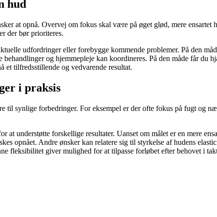
in hud
er at opnå. Overvej om fokus skal være på øget glød, mere ensartet hud 
 der bør prioriteres.
 aktuelle udfordringer eller forebygge kommende problemer. På den måde
e behandlinger og hjemmepleje kan koordineres. På den måde får du hjælp
et tilfredsstillende og vedvarende resultat.
er i praksis
e til synlige forbedringer. For eksempel er der ofte fokus på fugt og næ
 at understøtte forskellige resultater. Uanset om målet er en mere ensar
skes opnået. Andre ønsker kan relatere sig til styrkelse af hudens elasti
fleksibilitet giver mulighed for at tilpasse forløbet efter behovet i ta