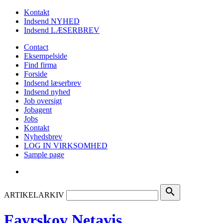
Kontakt
Indsend NYHED
Indsend LÆSERBREV
Contact
Eksempelside
Find firma
Forside
Indsend læserbrev
Indsend nyhed
Job oversigt
Jobagent
Jobs
Kontakt
Nyhedsbrev
LOG IN VIRKSOMHED
Sample page
search
ARTIKELARKIV
Favrskov Netavis