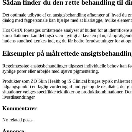
Sådan finder du den rette behandling til d
Det optimale udbytte af en ansigtsbehandling afhænger af, hvad du ønsk
dialog med fagpersonale kan hjælpe med at klarlægge, hvilke elementer
Hos CeriX foretages omfattende analyser af huden for at identificere
konsultationen kan det også være nyttigt at lave en plan, så opfølgend
hudens sundhed tænkes ind, og du får bedre forudsætninger for at opnå 
Eksempler på målrettede ansigtsbehandling
Regelmæssige ansigtsbehandlinger tilpasset individuelle behov kan før
synlige porer eller arbejde med ujævn pigmentering.
Produkter som ZO Skin Health og iS Clinical bruges typisk målrettet for
udgangspunkt i en faglig vurdering af hudtype og de resultater, der øn
situationer vælges specifikke teknikker og produktkombinationer. Denne 
livsstilsændringer.
Kommentarer
No related posts.
Annonce