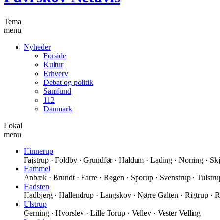
Tema
menu
Nyheder
Forside
Kultur
Erhverv
Debat og politik
Samfund
112
Danmark
Lokal
menu
Hinnerup
Fajstrup · Foldby · Grundfør · Haldum · Lading · Norring · Skjo
Hammel
Anbæk · Brundt · Farre · Røgen · Sporup · Svenstrup · Tulstru
Hadsten
Hadbjerg · Hallendrup · Langskov · Nørre Galten · Rigtrup · 
Ulstrup
Gerning · Hvorslev · Lille Torup · Vellev · Vester Velling