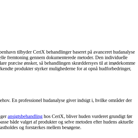
benhavn tilbyder CeriX behandlinger baseret på avanceret hudanalyse
erelle fremtoning gennem dokumenterede metoder. Den individuelle
fklare præcise ønsker, så behandlingen skræddersyes til at imødekomme
erkendte produkter styrker mulighederne for at opnå hudforbedringer,
behov. En professionel hudanalyse giver indsigt i, hvilke områder der
lger
ansigtsbehandling
hos CeriX, bliver huden vurderet grundigt før
passe både valget af produkter og selve metoden efter hudens aktuelle
 fastholdes og forstærkes mellem besøgene.