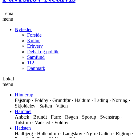
Tema
menu
Nyheder
Forside
Kultur
Erhverv
Debat og politik
Samfund
112
Danmark
Lokal
menu
Hinnerup
Fajstrup · Foldby · Grundfør · Haldum · Lading · Norring ·
Skjoldelev · Søften · Vitten
Hammel
Anbæk · Brundt · Farre · Røgen · Sporup · Svenstrup ·
Tulstrup · Vadsted · Voldby
Hadsten
Hadbjerg · Hallendrup · Langskov · Nørre Galten · Rigtrup ·