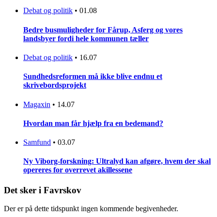
Debat og politik
•
01.08
Bedre busmuligheder for Fårup, Asferg og vores
landsbyer fordi hele kommunen tæller
Debat og politik
•
16.07
Sundhedsreformen må ikke blive endnu et
skrivebordsprojekt
Magaxin
•
14.07
Hvordan man får hjælp fra en bedemand?
Samfund
•
03.07
Ny Viborg-forskning: Ultralyd kan afgøre, hvem der skal
opereres for overrevet akillessene
Det sker i Favrskov
Der er på dette tidspunkt ingen kommende begivenheder.