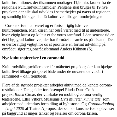
kulturinstitutioner, der tilsammen modtager 11,9 mio. kroner fra de
regionale kulturudviklingsmidler. Pengene skal bruges til 19 nye
projekter, der alle skal udvikles i samarbejder på tværs af regionen,
og samtidig bidrage til at få kulturlivet tilbage i omdrejninger.
– Coronakrisen har været og er fortsat rigtig hård ved
kulturbranchen. Men krisen har også været med til at understrege,
hvor vigtig kunst og kultur er for vores samfund. I den seneste tid er
det i høj grad kulturlivet, der har formået at samle os på afstand. Det
er derfor rigtig vigtigt for os at prioritere en fortsat udvikling på
området, siger regionsrådsformand Anders Kühnau (S).
Nye kulturoplevelser i en coronatid
Kulturudviklingsmidlerne er i år målrettet projekter, der kan hjælpe
kulturlivet tilbage på sporet både under de nuværende vilkår i
samfundet – og i fremtiden.
Flere af de støttede projekter arbejder aktivt med de kendte corona-
restriktioner. Det gælder for eksempel Eluda Dans Co.’s
projekt
Black Circle
, der vil skabe en mobil og corona-venlig
teaterscene. Eller Viborg Museums
Hvis mursten kunne tale
, som
arbejder med udendørs formidling af byhistorie. Og
Corona-dagbog
– Ung i 2020
af Teatret Apropos, der skaber kunstneriske oplevelser
på baggrund af unges tanker og følelser om corona-krisen.