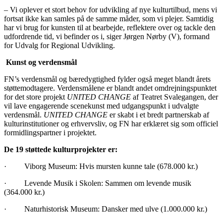
– Vi oplever et stort behov for udvikling af nye kulturtilbud, mens vi
fortsat ikke kan samles på de samme måder, som vi plejer. Samtidig
har vi brug for kunsten til at bearbejde, reflektere over og tackle den
udfordrende tid, vi befinder os i, siger Jørgen Nørby (V), formand
for Udvalg for Regional Udvikling.
Kunst og verdensmål
FN’s verdensmål og bæredygtighed fylder også meget blandt årets
støttemodtagere. Verdensmålene er blandt andet omdrejningspunktet
for det store projekt
UNITED CHANGE
af Teatret Svalegangen, der
vil lave engagerende scenekunst med udgangspunkt i udvalgte
verdensmål.
UNITED CHANGE
er skabt i et bredt partnerskab af
kulturinstitutioner og erhvervsliv, og FN har erklæret sig som officiel
formidlingspartner i projektet.
De 19 støttede kulturprojekter er:
· Viborg Museum: Hvis mursten kunne tale (678.000 kr.)
· Levende Musik i Skolen: Sammen om levende musik
(364.000 kr.)
· Naturhistorisk Museum: Dansker med ulve (1.000.000 kr.)