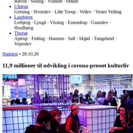
Røved · Selling · Voldum · Ødum
Ulstrup
Gerning · Hvorslev · Lille Torup · Vellev · Vester Velling
Laurbjerg
Lerbjerg · Lyngå · Vissing · Essendrup · Granslev ·
Houlbjerg
Thorsø
Aptrup · Futting · Haurum · Sall · Skjød · Tungelund ·
Vejerslev
Hadsten
•
28.10.20
11,9 millioner til udvikling i corona-presset kulturliv